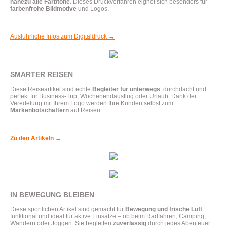
nahezu alle Farbtöne
. Dieses Druckverfahren eignet sich besonders für
farbenfrohe Bildmotive
und Logos.
Ausführliche Infos zum Digitaldruck →
SMARTER REISEN
Diese Reiseartikel sind echte
Begleiter für unterwegs
: durchdacht und
perfekt für Business-Trip, Wochenendausflug oder Urlaub. Dank der
Veredelung mit Ihrem Logo werden Ihre Kunden selbst zum
Markenbotschaftern
auf Reisen.
Zu den Artikeln →
IN BEWEGUNG BLEIBEN
Diese sportlichen Artikel sind gemacht für
Bewegung und frische Luft
:
funktional und ideal für aktive Einsätze – ob beim Radfahren, Camping,
Wandern oder Joggen. Sie begleiten
zuverlässig
durch jedes Abenteuer.