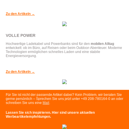
Zu den Artikeln →
VOLLE POWER
Hochwertige Ladekabel und Powerbanks sind für den
mobilen Alltag
entwickelt: ob im Büro, auf Reisen oder beim Outdoor-Abenteuer. Moderne
Technologien ermöglichen schnelles Laden und eine stabile
Energieversorgung.
Zu den Artikeln →
Für Sie ist nicht der passende Artikel dabei? Kein Problem, wir beraten Sie
gerne persönlich – Sprechen Sie uns jetzt unter +49 208-780164-0 an oder
schreiben Sie uns eine
Mail
.
Lassen Sie sich inspirieren. Hier sind unsere aktuellen
Werbeartikelempfehlungen.